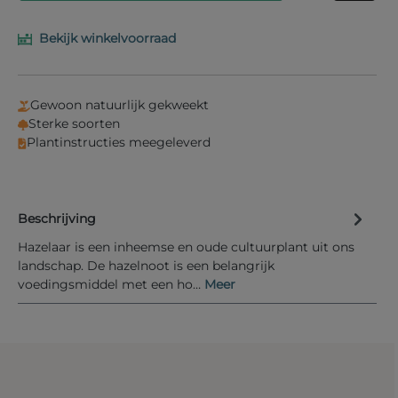
Bekijk winkelvoorraad
Vul je e-mailadres in het onderstaande veld in en
wij laten je weten wanneer het product weer op
voorraad is.
Gewoon natuurlijk gekweekt
Uw E-mail
Sterke soorten
Plantinstructies meegeleverd
Beschrijving
Informeer mij bij nieuwe voorraad
Hazelaar is een inheemse en oude cultuurplant uit ons
landschap. De hazelnoot is een belangrijk
voedingsmiddel met een ho…
Meer