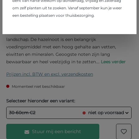
bent van harte welkom op donderdag, vrijdag en zaterdag
Corylus 'Corabel'
om zelf planten uit te zoeken. Vanaf september kun je weer
een bestelling plaatsen voor thuisbezorging.
€ 9,75
Hazelaar
Hazelaar is een inheemse en oude cultuurplant uit ons
landschap. De hazelnoot is een belangrijk
voedingsmiddel met een hoog gehalte aan vetten,
eiwitten en mineralen. Geoogste noten zijn lang
bewaarbaar en heel veelzijdig in te zetten....
Lees verder
Prijzen incl. BTW en excl. verzendkosten
Momenteel niet beschikbaar
Selecteer hieronder een variant:
30-60cm C2
niet op voorraad
Stuur mij een bericht