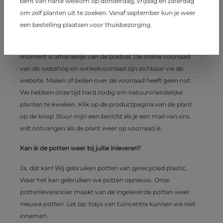
bent van harte welkom op donderdag, vrijdag en zaterdag
beschikbaar in de winkel en webshop als de teelt klaar is
om zelf planten uit te zoeken. Vanaf september kun je weer
voor verkoop. De grootste voorraad en keuze kun je
een bestelling plaatsen voor thuisbezorging.
verwachten in september/oktober/november/december.
Wortelgoed komt beschikbaar in november, het specifieke
moment is afhankelijk van de bladval. De online voorraad
van de webshop en winkelvoorraad zijn zichbaar via de
website. Mailen of bellen over de voorraad heeft geen nut.
We hebben onze tijd hard nodig om natuurvriendelijke
planten te kweken. Klik op de productpagina van de plant
op de knop
Stuur mijn een bericht
als je een mail van ons
wilt ontvangen als de plant weer op voorraad is.
Kan ik de potten weer bij jullie inleveren?
Ja, dat kan! Wij gebruiken potten van gerecycled plastic.
Waar het kan gebruiken we potten opnieuw. Onze
pottenleverancier maakt van de ingeleverde potten weer
nieuwe potten. Let op: trays van tuincentra kunnen we niet
innemen.