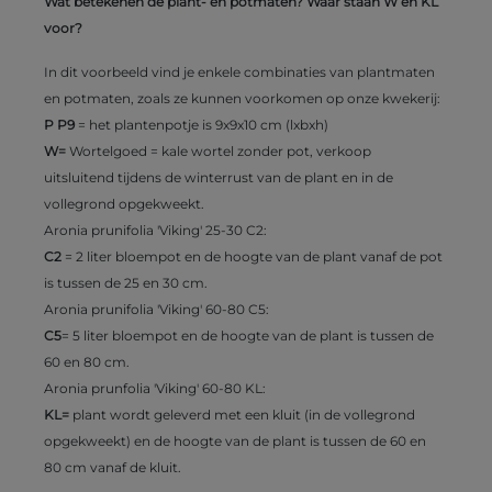
Wat betekenen de plant- en potmaten? Waar staan W en KL
voor?
In dit voorbeeld vind je enkele combinaties van plantmaten
en potmaten, zoals ze kunnen voorkomen op onze kwekerij:
P P9
= het plantenpotje is 9x9x10 cm (lxbxh)
W=
Wortelgoed = kale wortel zonder pot, verkoop
uitsluitend tijdens de winterrust van de plant en in de
vollegrond opgekweekt.
Aronia prunifolia 'Viking' 25-30 C2:
C2
= 2 liter bloempot en de hoogte van de plant vanaf de pot
is tussen de 25 en 30 cm.
Aronia prunifolia 'Viking' 60-80 C5:
C5
= 5 liter bloempot en de hoogte van de plant is tussen de
60 en 80 cm.
Aronia prunfolia 'Viking' 60-80 KL:
KL=
plant wordt geleverd met een kluit (in de vollegrond
opgekweekt) en de hoogte van de plant is tussen de 60 en
80 cm vanaf de kluit.