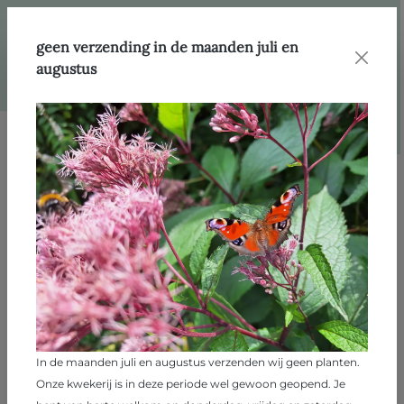
hoofdinhoud
Klantenservice
Veelgestelde vragen
geen verzending in de maanden juli en
augustus
Veelgestelde vragen
Wanneer komt deze plant weer op voorraad? Wanneer
komen de voorraden online?
De planten groeien in hun natuurlijke tempo. Als de planten
een stevig wortelgestel hebben, zijn ze klaar voor verkoop.
Iedere teelt heeft een eigen vermeerderingsperiode en
In de maanden juli en augustus verzenden wij geen planten.
groeitijd. Daardoor komen planten niet allemaal tegelijk op
Onze kwekerij is in deze periode wel gewoon geopend. Je
voorraad, maar door het jaar heen. De plant komt