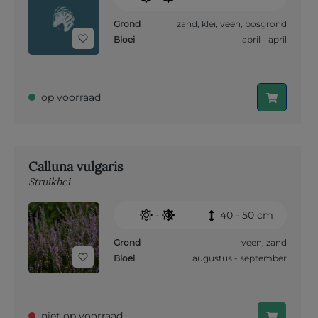
Grond
zand
,
klei
,
veen
,
bosgrond
Bloei
april - april
op voorraad
Calluna vulgaris
Struikhei
-
40 - 50 cm
Grond
veen
,
zand
Bloei
augustus - september
niet op voorraad