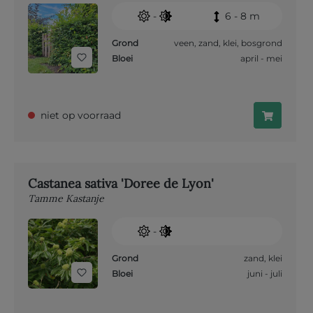
-
6 - 8 m
Grond
veen
,
zand
,
klei
,
bosgrond
Bloei
april - mei
niet op voorraad
Castanea sativa 'Doree de Lyon'
Tamme Kastanje
-
Grond
zand
,
klei
Bloei
juni - juli