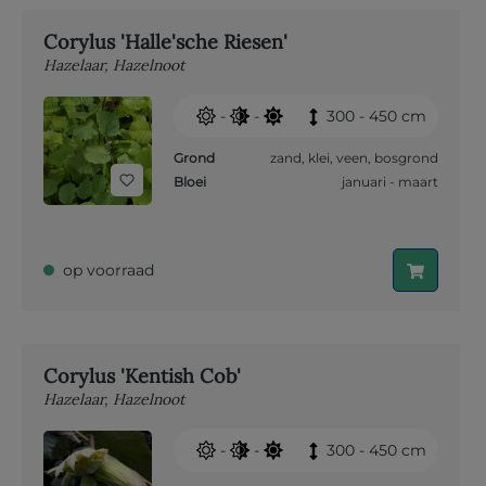
Corylus 'Halle'sche Riesen'
Hazelaar, Hazelnoot
-
-
300 - 450 cm
Grond
zand
,
klei
,
veen
,
bosgrond
Bloei
januari - maart
op voorraad
Corylus 'Kentish Cob'
Hazelaar, Hazelnoot
-
-
300 - 450 cm