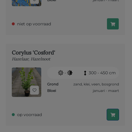
niet op voorraad
Corylus 'Cosford'
Hazelaar, Hazelnoot
-
300 - 450 cm
Grond
zand
,
klei
,
veen
,
bosgrond
Bloei
januari - maart
op voorraad