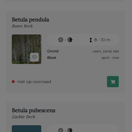
Betula pendula
Ruwe Berk
-
8 - 10 m
Grond
veen
,
zand
,
klei
Bloei
april - mei
niet op voorraad
Betula pubescens
Zachte Berk
-