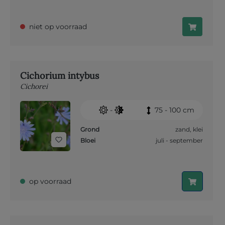
niet op voorraad
Cichorium intybus
Cichorei
-
75 - 100 cm
Grond
zand
,
klei
Bloei
juli - september
op voorraad