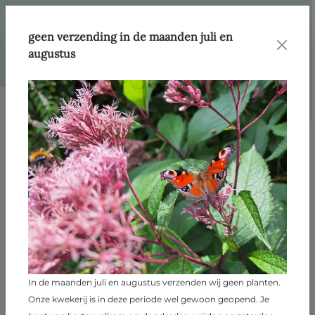
hoofdinhoud
Webshop
Standplaats
Halfschaduw
geen verzending in de maanden juli en
augustus
Filter
Filter
Halfschaduw
239 producten
In de maanden juli en augustus verzenden wij geen planten.
Onze kwekerij is in deze periode wel gewoon geopend. Je
10 meter paardenhaag kleigrond