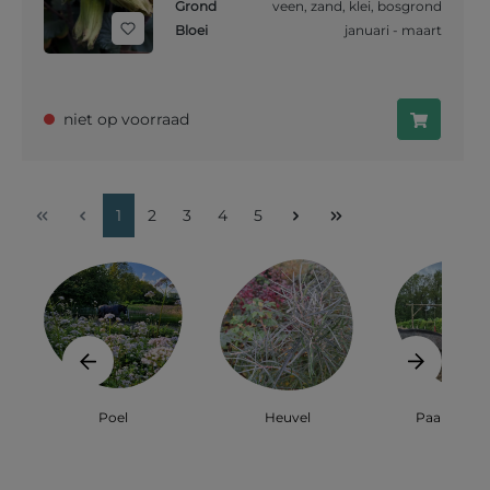
Grond
veen
,
zand
,
klei
,
bosgrond
Bloei
januari - maart
niet op voorraad
1
2
3
4
5
Poel
Heuvel
Paardenha