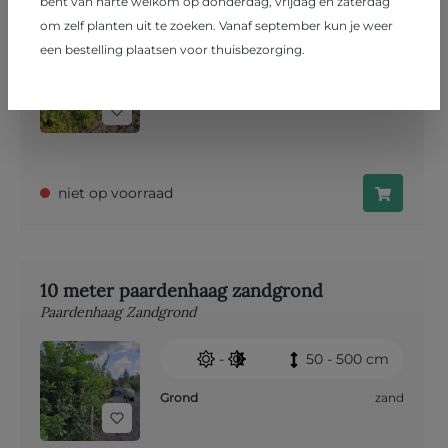
bent van harte welkom op donderdag, vrijdag en zaterdag
Paardenhaag Kleigrond
om zelf planten uit te zoeken. Vanaf september kun je weer
-
50 - 500 cm
een bestelling plaatsen voor thuisbezorging.
Grond
klei
,
veen
niet op voorraad
10 meter paardenhaag zandgrond
Paardenhaag Zandgrond
-
50 - 500 cm
Grond
zand