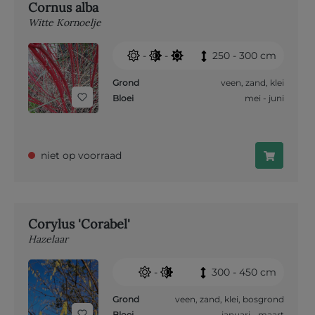
Cornus alba
Witte Kornoelje
-
-
250 - 300 cm
Grond
veen
,
zand
,
klei
Bloei
mei - juni
niet op voorraad
Corylus 'Corabel'
Hazelaar
-
300 - 450 cm
Grond
veen
,
zand
,
klei
,
bosgrond
Bloei
januari - maart