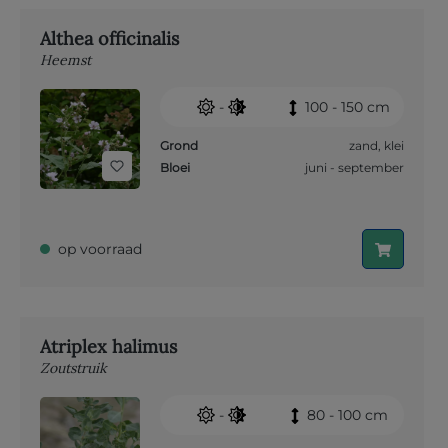
Althea officinalis
Heemst
-
100 - 150 cm
Grond
zand
,
klei
Bloei
juni - september
op voorraad
Atriplex halimus
Zoutstruik
-
80 - 100 cm