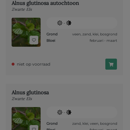
Alnus glutinosa autochtoon
Zwarte Els
-
Grond
veen
,
zand
,
klei
,
bosgrond
Bloei
februari - maart
niet op voorraad
Alnus glutinosa
Zwarte Els
-
Grond
zand
,
klei
,
veen
,
bosgrond
Bloei
februari - maart