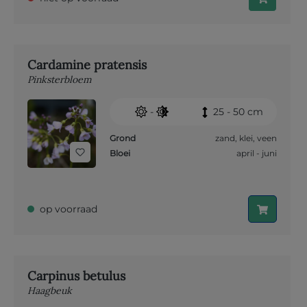
Cardamine pratensis
Pinksterbloem
-
25 - 50 cm
Grond
zand
,
klei
,
veen
Bloei
april - juni
op voorraad
Carpinus betulus
Haagbeuk