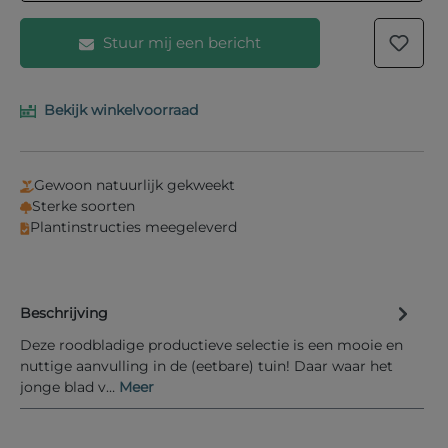
Stuur mij een bericht
Bekijk winkelvoorraad
Vul je e-mailadres in het onderstaande veld in en
wij laten je weten wanneer het product weer op
voorraad is.
Gewoon natuurlijk gekweekt
Uw E-mail
Sterke soorten
Plantinstructies meegeleverd
Beschrijving
Informeer mij bij nieuwe voorraad
Deze roodbladige productieve selectie is een mooie en
nuttige aanvulling in de (eetbare) tuin! Daar waar het
jonge blad v…
Meer