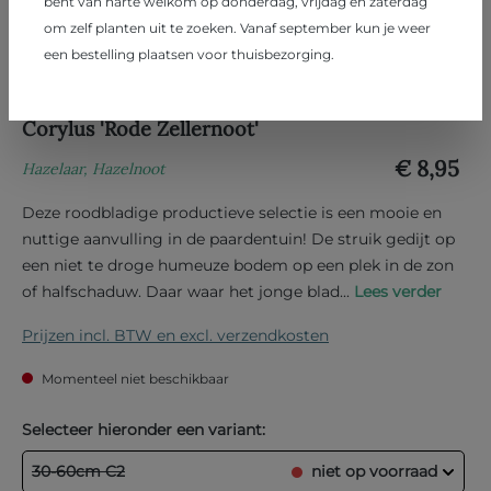
bent van harte welkom op donderdag, vrijdag en zaterdag
om zelf planten uit te zoeken. Vanaf september kun je weer
een bestelling plaatsen voor thuisbezorging.
Corylus 'Rode Zellernoot'
€ 8,95
Hazelaar, Hazelnoot
Deze roodbladige productieve selectie is een mooie en
nuttige aanvulling in de paardentuin! De struik gedijt op
een niet te droge humeuze bodem op een plek in de zon
of halfschaduw. Daar waar het jonge blad...
Lees verder
Prijzen incl. BTW en excl. verzendkosten
Momenteel niet beschikbaar
Selecteer hieronder een variant:
30-60cm C2
niet op voorraad