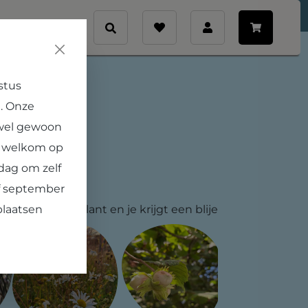
Veelgestelde vragen
Contact
stus
. Onze
 wel gewoon
e welkom op
dag om zelf
dplaats
af september
plaatsen
e plek met je plant en je krijgt een blije
er