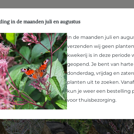
aardenwelzijn
hop
Kwekerij
Leesvoer
Bezoek Arborealis
ding in de maanden juli en augustus
In de maanden juli en augu
Geen producten gevonden.
verzenden wij geen planten
kwekerij is in deze periode
geopend. Je bent van hart
donderdag, vrijdag en zater
Stan
planten uit te zoeken. Van
kun je weer een bestelling 
Match d
voor thuisbezorging.
plant!
Lees me