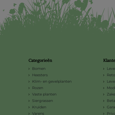
Categorieën
Klant
Bomen
Leve
Heesters
Reto
Klim- en gevelplanten
Leve
Rozen
Mode
Vaste planten
Zake
Siergrassen
Bet
Kruiden
Gara
Varens
Priv