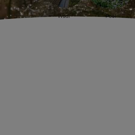
Wadi
Poel