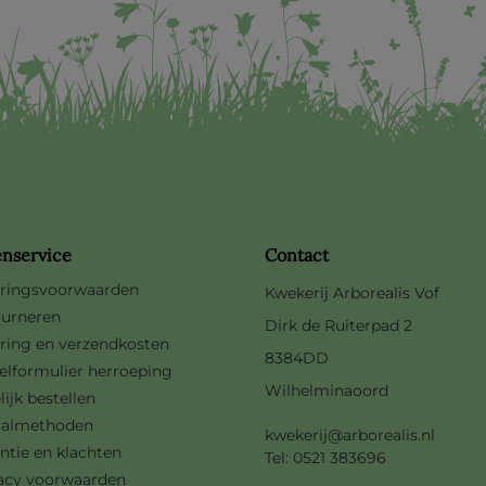
enservice
Contact
ringsvoorwaarden
Kwekerij Arborealis Vof
urneren
Dirk de Ruiterpad 2
ring en verzendkosten
8384DD
lformulier herroeping
Wilhelminaoord
lijk bestellen
aalmethoden
kwekerij@arborealis.nl
ntie en klachten
Tel: 0521 383696
acy voorwaarden