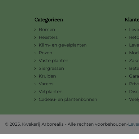
Categorieën
Klant
Bomen
Leve
Heesters
Reto
Klim- en gevelplanten
Leve
Rozen
Mode
Vaste planten
Zake
Siergrassen
Bet
Kruiden
Gara
Varens
Priv
Vetplanten
Disc
Cadeau- en plantenbonnen
Veel
-
Leve
© 2025, Kwekerij Arborealis - Alle rechten voorbehouden