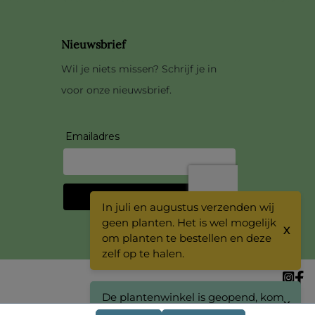
Nieuwsbrief
Wil je niets missen? Schrijf je in
voor onze nieuwsbrief.
In juli en augustus verzenden wij
geen planten. Het is wel mogelijk
X
om planten te bestellen en deze
zelf op te halen.
De plantenwinkel is geopend, kom
X
eens langs!