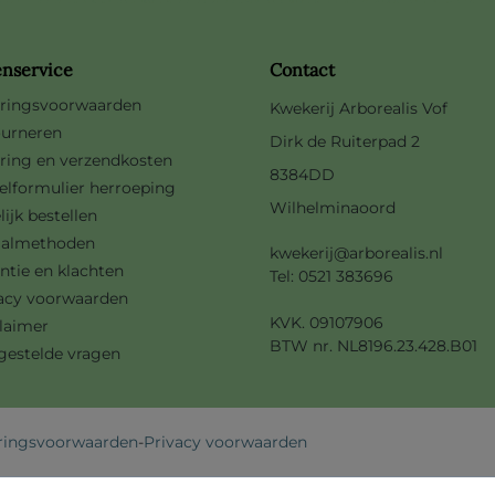
enservice
Contact
ringsvoorwaarden
Kwekerij Arborealis Vof
urneren
Dirk de Ruiterpad 2
ring en verzendkosten
8384DD
lformulier herroeping
Wilhelminaoord
lijk bestellen
aalmethoden
kwekerij@arborealis.nl
ntie en klachten
Tel: 0521 383696
acy voorwaarden
KVK. 09107906
laimer
BTW nr. NL8196.23.428.B01
gestelde vragen
ringsvoorwaarden
-
Privacy voorwaarden