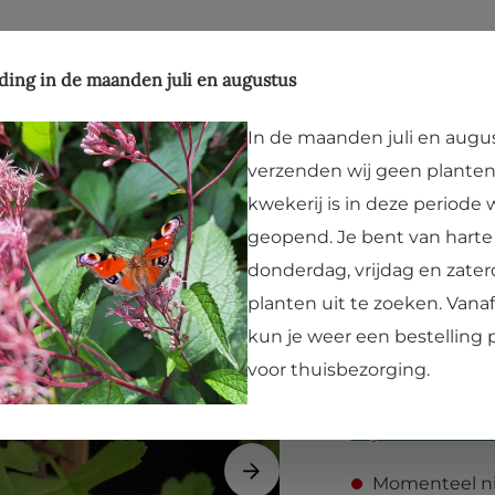
aardenwelzijn
hop
Kwekerij
Leesvoer
Bezoek Arborealis
ding in de maanden juli en augustus
In de maanden juli en augu
verzenden wij geen planten
Crataegu
kwekerij is in deze periode
Meidoorn
geopend. Je bent van hart
donderdag, vrijdag en zater
Gele azarool meido
planten uit te zoeken. Van
boom. De middelgr
kun je weer een bestelling 
appelsmaak en bev
voor thuisbezorging.
paardenbosje of als 
Prijzen incl. BTW 
Momenteel ni