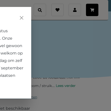
Veelgestelde vragen
Contact
stus
. Onze
s azarolus
 wel gewoon
€ 17,95
e welkom op
dag om zelf
orn groeit uit tot een grote struik of kleine
af september
ote vruchten hebben een zoet-zure
plaatsen
atten vitamine C! Mooi als onderdeel van een
kleine solitaire boom / struik....
Lees verder
en excl. verzendkosten
et beschikbaar