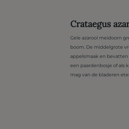
Crataegus aza
Gele azarool meidoorn groe
boom. De middelgrote v
appelsmaak en bevatten 
een paardenbosje of als kl
mag van de bladeren ete