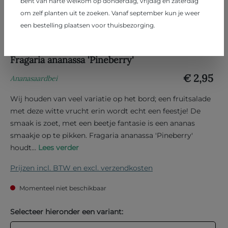
bent van harte welkom op donderdag, vrijdag en zaterdag
om zelf planten uit te zoeken. Vanaf september kun je weer
een bestelling plaatsen voor thuisbezorging.
Fragaria ananassa 'Pineberry'
€ 2,95
Ananasaardbei
Wij houden van veel variatie op het bord; een fruitsalade
met deze witte vrucht erin wordt echt een feestje! De
smaak is zoet, met een beetje fantasie is een ananas
smaakje op te pikken. Fragaria ananassa 'Pineberry'
houdt...
Lees verder
Prijzen incl. BTW en excl. verzendkosten
Momenteel niet beschikbaar
Selecteer hieronder een variant: