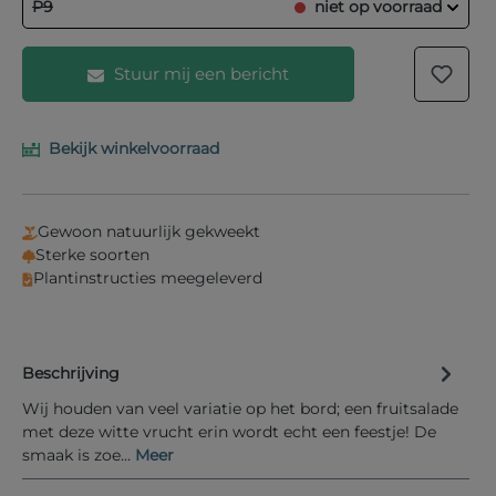
P9
niet op voorraad
Stuur mij een bericht
Bekijk winkelvoorraad
Vul je e-mailadres in het onderstaande veld in en
wij laten je weten wanneer het product weer op
voorraad is.
Gewoon natuurlijk gekweekt
Uw E-mail
Sterke soorten
Plantinstructies meegeleverd
Beschrijving
Informeer mij bij nieuwe voorraad
Wij houden van veel variatie op het bord; een fruitsalade
met deze witte vrucht erin wordt echt een feestje! De
smaak is zoe…
Meer