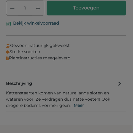
Producthoeveelheid: Voer de gewenste
Toevoegen
Bekijk winkelvoorraad
Gewoon natuurlijk gekweekt
Sterke soorten
Plantinstructies meegeleverd
Beschrijving
Kattenstaarten komen van nature langs sloten en
wateren voor. Ze verdragen dus natte voeten! Ook
drogere bodems vormen geen…
Meer