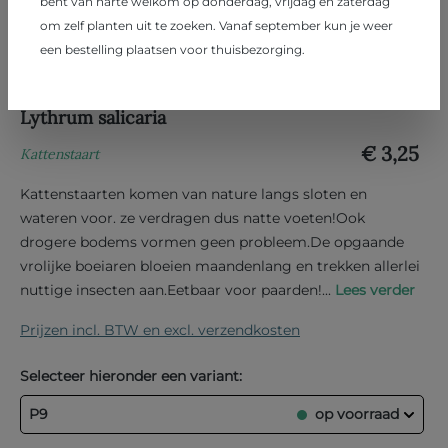
bent van harte welkom op donderdag, vrijdag en zaterdag
om zelf planten uit te zoeken. Vanaf september kun je weer
een bestelling plaatsen voor thuisbezorging.
Lythrum salicaria
€ 3,25
Kattenstaart
Kattenstaarten komen van nature langs sloten en
wateren voor. ze verdragen dus natte voeten!Ook
drogere bodems vormen geen probleem.De opgaande
vrolijke boeiaren bloeien maandenlang en trekken allerlei
nuttige insecten aan.Eetbaar voor paarden!...
Lees verder
Prijzen incl. BTW en excl. verzendkosten
Selecteer hieronder een variant:
P9
op voorraad