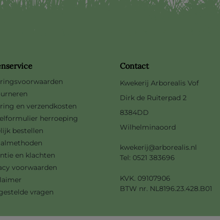
enservice
Contact
ringsvoorwaarden
Kwekerij Arborealis Vof
urneren
Dirk de Ruiterpad 2
ring en verzendkosten
8384DD
lformulier herroeping
Wilhelminaoord
lijk bestellen
aalmethoden
kwekerij@arborealis.nl
ntie en klachten
Tel: 0521 383696
acy voorwaarden
KVK. 09107906
laimer
BTW nr. NL8196.23.428.B01
gestelde vragen