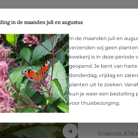
aardenwelzijn
hop
Kwekerij
Leesvoer
Bezoek Arborealis
ding in de maanden juli en augustus
In de maanden juli en augu
verzenden wij geen planten
Mespilus
kwekerij is in deze periode
Reus'
geopend. Je bent van hart
donderdag, vrijdag en zater
Mispel
planten uit te zoeken. Van
De mispel is echt 
kun je weer een bestelling 
vaak talrijke vruc
voor thuisbezorging.
al gevallen is, een
laat....
Lees verder
Prijzen incl. BTW 