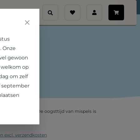
Veelgestelde vragen
Contact
stus
. Onze
 germanica 'Bredase
 wel gewoon
e welkom op
€ 28,95
dag om zelf
af september
een sieraad voor de najaars- en wintertuin! De
plaatsen
hten hangen nog tijden aan de boom als het blad
 prachtig gezicht. De oogsttijd van mispels is
en excl. verzendkosten