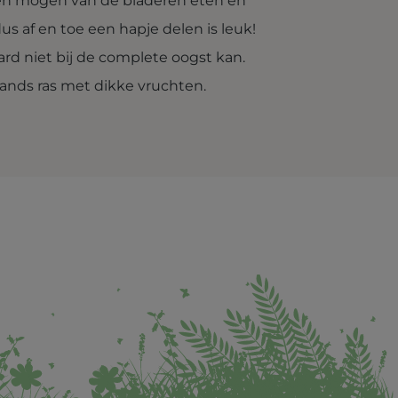
den mogen van de bladeren eten en
us af en toe een hapje delen is leuk!
aard niet bij de complete oogst kan.
lands ras met dikke vruchten.