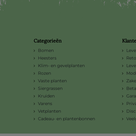
Categorieën
Klant
Bomen
Leve
Heesters
Reto
Klim- en gevelplanten
Leve
Rozen
Mode
Vaste planten
Zake
Siergrassen
Bet
Kruiden
Gara
Varens
Priv
Vetplanten
Disc
Cadeau- en plantenbonnen
Veel