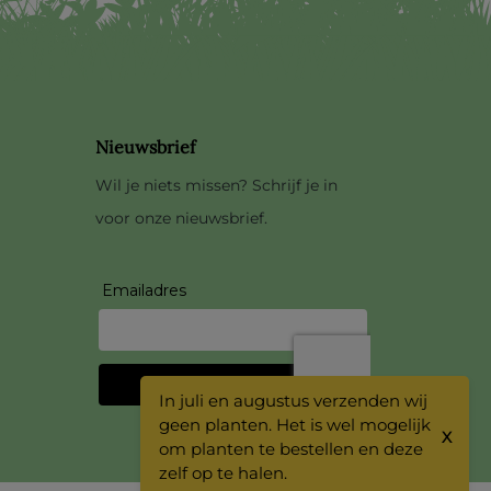
Nieuwsbrief
Wil je niets missen? Schrijf je in
voor onze nieuwsbrief.
In juli en augustus verzenden wij
geen planten. Het is wel mogelijk
X
om planten te bestellen en deze
zelf op te halen.