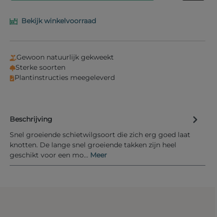
Bekijk winkelvoorraad
Vul je e-mailadres in het onderstaande veld in en
wij laten je weten wanneer het product weer op
voorraad is.
Gewoon natuurlijk gekweekt
Uw E-mail
Sterke soorten
Plantinstructies meegeleverd
Beschrijving
Informeer mij bij nieuwe voorraad
Snel groeiende schietwilgsoort die zich erg goed laat
knotten. De lange snel groeiende takken zijn heel
geschikt voor een mo…
Meer