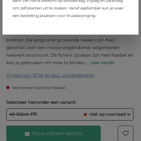
bent van harte welkom op donderdag, vrijdag en zaterdag
Salix alba ssp vitellina
om zelf planten uit te zoeken. Vanaf september kun je weer
een bestelling plaatsen voor thuisbezorging.
€ 5,95
Schietwilg
Snel groeiende schietwilgsoort die zich erg goed laat
knotten. De lange snel groeiende takken zijn heel
geschikt voor een mooie wilgendome, wilgentenen
hekwerk enzovoort. De fijnere zijtakjes zijn heel flexibel en
kan je gebruiken om mee te binden,...
Lees verder
Prijzen incl. BTW en excl. verzendkosten
Momenteel niet beschikbaar
Selecteer hieronder een variant:
40-60cm P11
niet op voorraad
Stuur mij een bericht