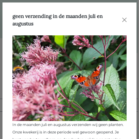
hoofdinhoud
Leesvoer
Blog
geen verzending in de maanden juli en
augustus
10 oktober 2025
Blog
Blogs
Terug naar overzicht
In de maanden juli en augustus verzenden wij geen planten.
Onze kwekerij is in deze periode wel gewoon geopend. Je