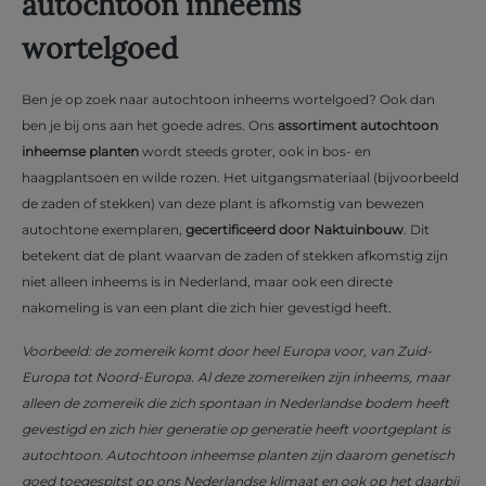
autochtoon inheems
wortelgoed
Ben je op zoek naar autochtoon inheems wortelgoed? Ook dan
ben je bij ons aan het goede adres. Ons
assortiment autochtoon
inheemse planten
wordt steeds groter, ook in bos- en
haagplantsoen en wilde rozen. Het uitgangsmateriaal (bijvoorbeeld
de zaden of stekken) van deze plant is afkomstig van bewezen
autochtone exemplaren,
gecertificeerd door Naktuinbouw
. Dit
betekent dat de plant waarvan de zaden of stekken afkomstig zijn
niet alleen inheems is in Nederland, maar ook een directe
nakomeling is van een plant die zich hier gevestigd heeft.
Voorbeeld: de zomereik komt door heel Europa voor, van Zuid-
Europa tot Noord-Europa. Al deze zomereiken zijn inheems, maar
alleen de zomereik die zich spontaan in Nederlandse bodem heeft
gevestigd en zich hier generatie op generatie heeft voortgeplant is
autochtoon. Autochtoon inheemse planten zijn daarom genetisch
goed toegespitst op ons Nederlandse klimaat en ook op het daarbij