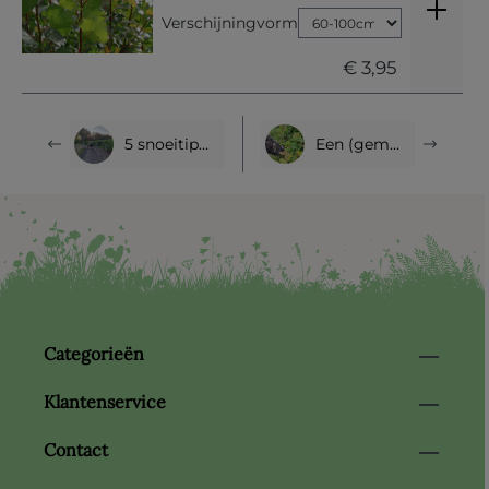
Verschijningvorm
€ 3,95
5 snoeitips voor een gezonde paardenhaag waar je paarden én de natuur van profiteren
Een (gemengde) paardenhaag is als een lopend buffet voor je paard.
Categorieën
Klantenservice
Contact